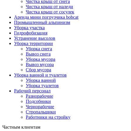
Чистка крыш от снега
Чистка крыш от наледи
Чистка крыш от сосулек
Аренда мини погрузчика bobcat
Промышленный альпинизм
Уборка участка
Гидрофобизация
Устранение высолов
Уборка территории
Уборка снега
Вывоз снега
Уборка мусора
Вывоз мусора
Сбор мусора
Уборка ванной и туалетов
Уборка ванной
Уборка туалетов
Рабочий персонал
Разнорабочие
Подсобники
Чернорабочие
Стропальщики
Работники на стройку
Частным клиентам