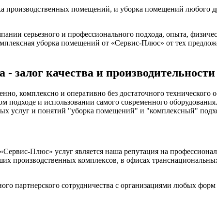
ка производственных помещений, и уборка помещений любого д
пании серьезного и профессионального подхода, опыта, физиче
мплексная уборка помещений от «Сервис-Плюс» от тех предложе
 - залог качества и производительности
венно, комплексно и оперативно без достаточного техническог
ом подходе и использовании самого современного оборудовани
мых услуг и понятий "уборка помещений" и "комплексный" подх
«Сервис-Плюс» услуг является наша репутация на профессиона
их производственных комплексов, в офисах транснациональных 
ого партнерского сотрудничества с организациями любых форм