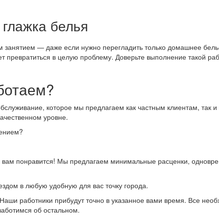
 глажка белья
м занятием — даже если нужно перегладить только домашнее белье
т превратиться в целую проблему. Доверьте выполнение такой раб
аботаем?
служивание, которое мы предлагаем как частным клиентам, так и 
качественном уровне.
шением?
 вам понравится! Мы предлагаем минимальные расценки, одновреме
ездом в любую удобную для вас точку города.
у. Наши работники прибудут точно в указанное вами время. Все н
озаботимся об остальном.